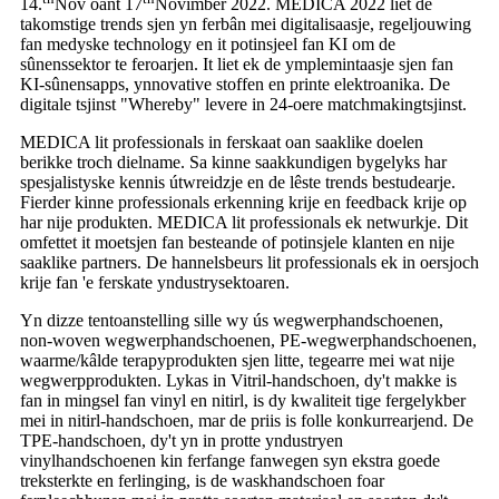
14.
Nov oant 17
Novimber 2022. MEDICA 2022 liet de
takomstige trends sjen yn ferbân mei digitalisaasje, regeljouwing
fan medyske technology en it potinsjeel fan KI om de
sûnenssektor te feroarjen. It liet ek de ymplemintaasje sjen fan
KI-sûnensapps, ynnovative stoffen en printe elektroanika. De
digitale tsjinst "Whereby" levere in 24-oere matchmakingtsjinst.
MEDICA lit professionals in ferskaat oan saaklike doelen
berikke troch dielname. Sa kinne saakkundigen bygelyks har
spesjalistyske kennis útwreidzje en de lêste trends bestudearje.
Fierder kinne professionals erkenning krije en feedback krije op
har nije produkten. MEDICA lit professionals ek netwurkje. Dit
omfettet it moetsjen fan besteande of potinsjele klanten en nije
saaklike partners. De hannelsbeurs lit professionals ek in oersjoch
krije fan 'e ferskate yndustrysektoaren.
Yn dizze tentoanstelling sille wy ús wegwerphandschoenen,
non-woven wegwerphandschoenen, PE-wegwerphandschoenen,
waarme/kâlde terapyprodukten sjen litte, tegearre mei wat nije
wegwerpprodukten. Lykas in Vitril-handschoen, dy't makke is
fan in mingsel fan vinyl en nitirl, is dy kwaliteit tige fergelykber
mei in nitirl-handschoen, mar de priis is folle konkurrearjend. De
TPE-handschoen, dy't yn in protte yndustryen
vinylhandschoenen kin ferfange fanwegen syn ekstra goede
treksterkte en ferlinging, is de waskhandschoen foar