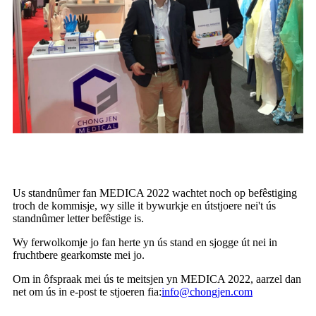
Us standnûmer fan MEDICA 2022 wachtet noch op befêstiging
troch de kommisje, wy sille it bywurkje en útstjoere nei't ús
standnûmer letter befêstige is.
Wy ferwolkomje jo fan herte yn ús stand en sjogge út nei in
fruchtbere gearkomste mei jo.
Om in ôfspraak mei ús te meitsjen yn MEDICA 2022, aarzel dan
net om ús in e-post te stjoeren fia:
info@chongjen.com