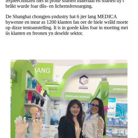
ferpleechhuzen mei in protte soarten materiaal en soarten dy't
brûkt wurde foar dûs- en lichemsfersoarging.
De Shanghai chongjen-yndustry hat 6 jier lang MEDICA
bywenne en mear as 1200 klanten fan oer de hiele wrâld moete
op dizze tentoanstelling. It is in goede kâns foar in moeting mei
ús klanten en freonen yn deselde sektor.