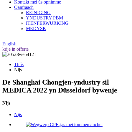
Kontakt mei ús opnimme
Oanfraach
REINIGING
YNDUSTRY PBM
ITENFERWURKING
MEDYSK
|
English
krije in offerte
Thús
Nijs
De Shanghai Chongjen-yndustry sil
MEDICA 2022 yn Düsseldorf bywenje
Nijs
Nijs