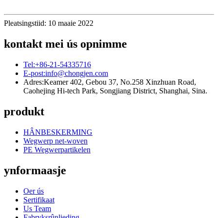
Pleatsingstiid: 10 maaie 2022
kontakt mei ús opnimme
Tel:
+86-21-54335716
E-post:
info@chongjen.com
Adres:
Keamer 402, Gebou 37, No.258 Xinzhuan Road,
Caohejing Hi-tech Park, Songjiang District, Shanghai, Sina.
produkt
HÂNBESKERMING
Wegwerp net-woven
PE Wegwerpartikelen
ynformaasje
Oer ús
Sertifikaat
Us Team
Fabryksrûnlieding