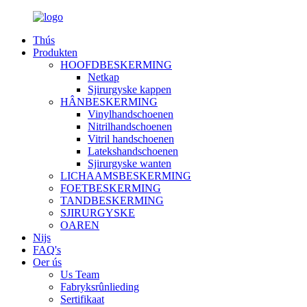
Thús
Produkten
HOOFDBESKERMING
Netkap
Sjirurgyske kappen
HÂNBESKERMING
Vinylhandschoenen
Nitrilhandschoenen
Vitril handschoenen
Latekshandschoenen
Sjirurgyske wanten
LICHAAMSBESKERMING
FOETBESKERMING
TANDBESKERMING
SJIRURGYSKE
OAREN
Nijs
FAQ's
Oer ús
Us Team
Fabryksrûnlieding
Sertifikaat