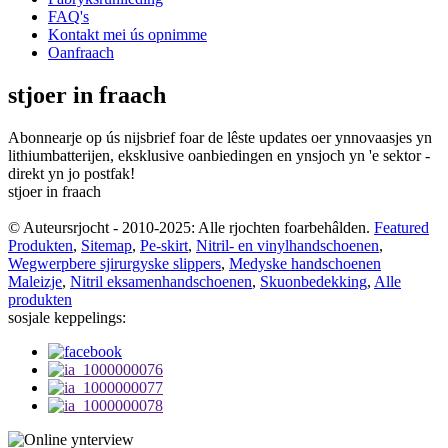
FAQ's
Kontakt mei ús opnimme
Oanfraach
stjoer in fraach
Abonnearje op ús nijsbrief foar de lêste updates oer ynnovaasjes yn
lithiumbatterijen, eksklusive oanbiedingen en ynsjoch yn 'e sektor -
direkt yn jo postfak!
stjoer in fraach
© Auteursrjocht - 2010-2025: Alle rjochten foarbehâlden.
Featured
Produkten
,
Sitemap
,
Pe-skirt
,
Nitril- en vinylhandschoenen
,
Wegwerpbere sjirurgyske slippers
,
Medyske handschoenen
Maleizje
,
Nitril eksamenhandschoenen
,
Skuonbedekking
,
Alle
produkten
sosjale keppelings: