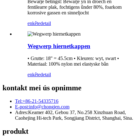
Bewarje betingst: Bewarje yn in droech en
fentilearre plak, fochtigens ûnder 80%, foarkom
korrosive gassen en sinneljocht
enkête
detail
Wegwerp hiernetkappen
• Grutte: 18'' = 45.5cm • Kleuren: wyt, swart •
Materiaal: 100% nylon mei elastyske bân
enkête
detail
kontakt mei ús opnimme
Tel:
+86-21-54335716
E-post:
info@chongjen.com
Adres:
Keamer 402, Gebou 37, No.258 Xinzhuan Road,
Caohejing Hi-tech Park, Songjiang District, Shanghai, Sina.
produkt