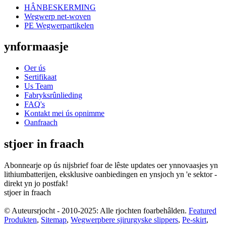
HÂNBESKERMING
Wegwerp net-woven
PE Wegwerpartikelen
ynformaasje
Oer ús
Sertifikaat
Us Team
Fabryksrûnlieding
FAQ's
Kontakt mei ús opnimme
Oanfraach
stjoer in fraach
Abonnearje op ús nijsbrief foar de lêste updates oer ynnovaasjes yn
lithiumbatterijen, eksklusive oanbiedingen en ynsjoch yn 'e sektor -
direkt yn jo postfak!
stjoer in fraach
© Auteursrjocht - 2010-2025: Alle rjochten foarbehâlden.
Featured
Produkten
,
Sitemap
,
Wegwerpbere sjirurgyske slippers
,
Pe-skirt
,