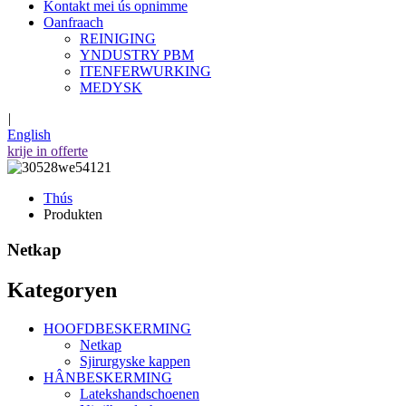
Kontakt mei ús opnimme
Oanfraach
REINIGING
YNDUSTRY PBM
ITENFERWURKING
MEDYSK
|
English
krije in offerte
Thús
Produkten
Netkap
Kategoryen
HOOFDBESKERMING
Netkap
Sjirurgyske kappen
HÂNBESKERMING
Latekshandschoenen