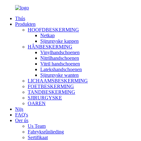
Thús
Produkten
HOOFDBESKERMING
Netkap
Sjirurgyske kappen
HÂNBESKERMING
Vinylhandschoenen
Nitrilhandschoenen
Vitril handschoenen
Latekshandschoenen
Sjirurgyske wanten
LICHAAMSBESKERMING
FOETBESKERMING
TANDBESKERMING
SJIRURGYSKE
OAREN
Nijs
FAQ's
Oer ús
Us Team
Fabryksrûnlieding
Sertifikaat