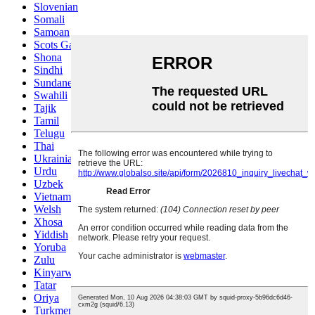
Slovenian
Somali
Samoan
Scots Gaelic
Shona
Sindhi
Sundanese
Swahili
Tajik
Tamil
Telugu
Thai
Ukrainian
Urdu
Uzbek
Vietnamese
Welsh
Xhosa
Yiddish
Yoruba
Zulu
Kinyarwanda
Tatar
Oriya
Turkmen